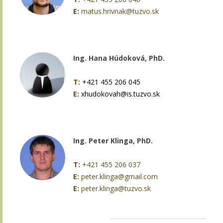
E:
matus.hrivnak@tuzvo.sk
Ing. Hana Húdoková, PhD.
T:
+421 455 206 045
E:
xhudokovah@is.tuzvo.sk
Ing. Peter Klinga, PhD.
T:
+421 455 206 037
E:
peter.klinga@gmail.com
E:
peter.klinga@tuzvo.sk