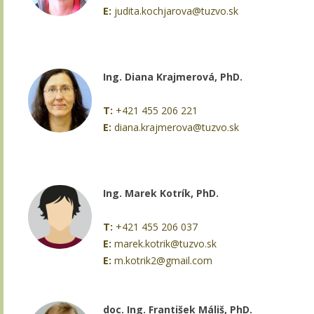
E:
judita.kochjarova@tuzvo.sk
Ing. Diana Krajmerová, PhD.
T:
+421 455 206 221
E:
diana.krajmerova@tuzvo.sk
Ing. Marek Kotrík, PhD.
T:
+421 455 206 037
E:
marek.kotrik@tuzvo.sk
E:
m.kotrik2@gmail.com
doc. Ing. František Máliš, PhD.