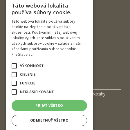
Táto webová lokalita
SLOVAK
používa súbory cookie.
ENGLISH
Táto webová lokalita používa súbory
cookie na zlepšenie používateľskej
skúsenosti. Používaním našej webovej
Ul. T. G. Masaryka 24
lokality vyjadrujete súhlas s používaním
všetkých súborov cookie v súlade s našimi
960 01 Zvolen
zásadami používania súborov cookie.
Slovenská republika
Prečítať viac
Tel.: +421-45-520 61 11
VÝKONNOSŤ
Fax: +421-45-533 00 27
CIELENIE
e-mail: info@tuzvo.sk
FUNKCIE
NEKLASIFIKOVANÉ
Univerzitný magazín
Medzinárodné vzťahy
Veda a výskum
Zamestnanci
PRIJAŤ VŠETKO
Kontakt
ODMIETNUŤ VŠETKO