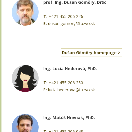
prof. Ing. Dušan Gömöry, DrSc.
T:
+421 455 206 226
E:
dusan.gomory@tuzvo.sk
Dušan Gömöry homepage >
Ing. Lucia Hederová, PhD.
T:
+421 455 206 230
E:
lucia.hederova@tuzvo.sk
Ing. Matúš Hrivnák, PhD.
T:
+421 455 206 048