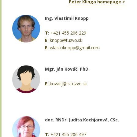
Peter Klinga homepage >
Ing. Vlastimil Knopp
T:
+421 455 206 229
E:
knopp@tuzvo.sk
E:
wlastoknopp@gmail.com
Mgr. Ján Kováč, PhD.
E:
kovacj@is.tuzvo.sk
doc. RNDr. Judita Kochjarová, CSc.
T:
+421 455 206 497