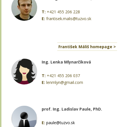
T:
+421 455 206 228
E:
frantisek.malis@tuzvo.sk
František Máliš homepage >
Ing. Lenka Mlynarčíková
T:
+421 455 206 037
E:
lenmlyn@gmail.com
prof. Ing. Ladislav Paule, PhD.
E:
paule@tuzvo.sk