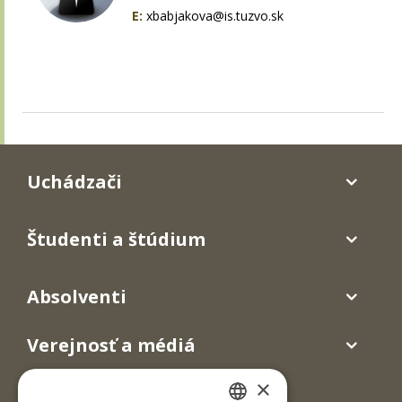
E:
xbabjakova@is.tuzvo.sk
Uchádzači
Študenti a štúdium
Absolventi
Verejnosť a médiá
×