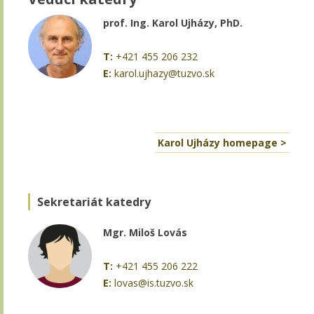
prof. Ing. Karol Ujházy, PhD.
T:
+421 455 206 232
E:
karol.ujhazy@tuzvo.sk
Karol Ujházy homepage >
Sekretariát katedry
Mgr. Miloš Lovás
T:
+421 455 206 222
E:
lovas@is.tuzvo.sk