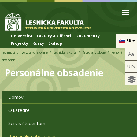
Skip to cookies
Skip to navigation
Skočiť na hlavný obsah
Univerzita
Fakulty a súčasti
Dokumenty
SK
Projekty
Kurzy
E-shop
Technická univerzita vo Zvolene
Lesnícka fakulta
Katedra fytológie
Personálne
Aa
obsadenie
UIS
Personálne obsadenie
Domov
O katedre
Servis študentom
Personálne obsadenie