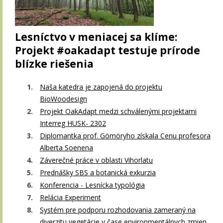
Lesníctvo v meniacej sa klíme:
Projekt #oakadapt testuje prírode
blízke riešenia
Naša katedra je zapojená do projektu
BioWoodesign
Projekt OakAdapt medzi schválenými projektami
Interreg HUSK- 2302
Diplomantka prof. Gömöryho získala Cenu profesora
Alberta Soenena
Záverečné práce v oblasti Vihorlatu
Prednášky SBS a botanická exkurzia
Konferencia - Lesnícka typológia
Relácia Experiment
Systém pre podporu rozhodovania zameraný na
diverzitu vegetácie v čase environmentálnych zmien