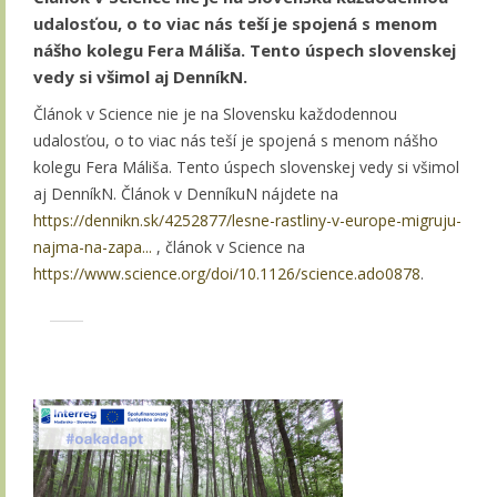
udalosťou, o to viac nás teší je spojená s menom
nášho kolegu Fera Máliša. Tento úspech slovenskej
vedy si všimol aj DenníkN.
Článok v Science nie je na Slovensku každodennou
udalosťou, o to viac nás teší je spojená s menom nášho
kolegu Fera Máliša. Tento úspech slovenskej vedy si všimol
aj DenníkN. Článok v DenníkuN nájdete na
https://dennikn.sk/4252877/lesne-rastliny-v-europe-migruju-
najma-na-zapa...
, článok v Science na
https://www.science.org/doi/10.1126/science.ado0878
.