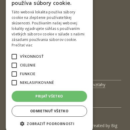
používa súbory cookie.
ENGLISH
Táto webová lokalita používa súbory
cookie na zlepšenie používateľskej
skúsenosti. Používaním našej webovej
Ul. T. G. Masaryka 24
lokality vyjadrujete súhlas s používaním
všetkých súborov cookie v súlade s našimi
960 01 Zvolen
zásadami používania súborov cookie.
Slovenská republika
Prečítať viac
Tel.: +421-45-520 61 11
VÝKONNOSŤ
Fax: +421-45-533 00 27
CIELENIE
e-mail: info@tuzvo.sk
FUNKCIE
NEKLASIFIKOVANÉ
Univerzitný magazín
Medzinárodné vzťahy
Veda a výskum
Zamestnanci
PRIJAŤ VŠETKO
Kontakt
ODMIETNUŤ VŠETKO
ZOBRAZIŤ PODROBNOSTI
(c) 2017 Technická univerzita vo Zvolene | Created by
Big