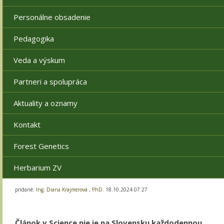
Personálne obsadenie
Pedagogika
Veda a výskum
Partneri a spolupráca
Aktuality a oznamy
Kontakt
Forest Genetics
Herbarium ZV
pridané:
Ing. Diana Krajmerová , PhD.
18.10.2024 07:27
Článok v Science nie je na Slovensku každodennou