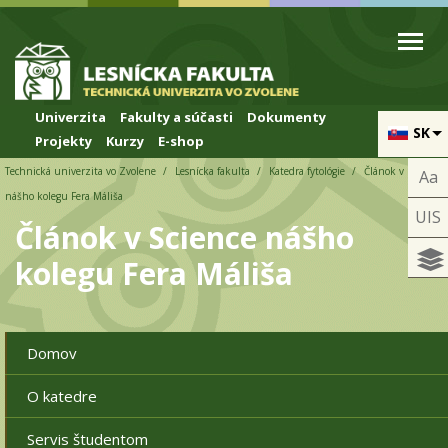
Skip to cookies
Skip to navigation
Skočiť na hlavný obsah
Univerzita
Fakulty a súčasti
Dokumenty
SK
Projekty
Kurzy
E-shop
Technická univerzita vo Zvolene
Lesnícka fakulta
Katedra fytológie
Článok v Science
Aa
nášho kolegu Fera Máliša
UIS
Článok v Science nášho
kolegu Fera Máliša
Domov
O katedre
Servis študentom