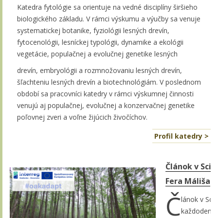
Katedra fytológie sa orientuje na vedné disciplíny širšieho
biologického základu. V rámci výskumu a výučby sa venuje
systematickej botanike, fyziológii lesných drevín,
fytocenológii, lesníckej typológii, dynamike a ekológii
vegetácie, populačnej a evolučnej genetike lesných
drevín, embryológii a rozmnožovaniu lesných drevín,
šľachteniu lesných drevín a biotechnológiám. V poslednom
období sa pracovníci katedry v rámci výskumnej činnosti
venujú aj populačnej, evolučnej a konzervačnej genetike
poľovnej zveri a voľne žijúcich živočíchov.
Profil katedry >
Článok v Sci
Fera Máliša
Č
lánok v Sci
každodennou