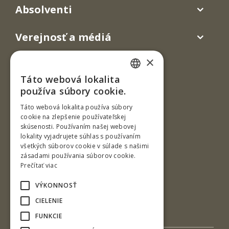
Absolventi
Verejnosť a médiá
×
Táto webová lokalita
SLOVAK
používa súbory cookie.
ENGLISH
Táto webová lokalita používa súbory
cookie na zlepšenie používateľskej
skúsenosti. Používaním našej webovej
Ul. T. G. Masaryka 24
lokality vyjadrujete súhlas s používaním
všetkých súborov cookie v súlade s našimi
960 01 Zvolen
zásadami používania súborov cookie.
Slovenská republika
Prečítať viac
Tel.: +421-45-520 61 11
VÝKONNOSŤ
Fax: +421-45-533 00 27
CIELENIE
e-mail: info@tuzvo.sk
FUNKCIE