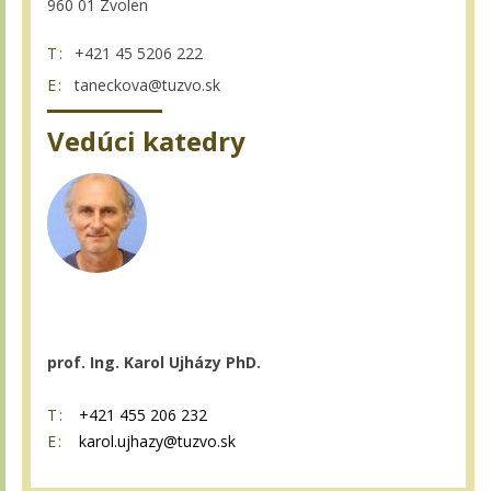
960 01 Zvolen
T:
+421 45 5206 222
E:
taneckova@tuzvo.sk
Vedúci katedry
prof. Ing. Karol Ujházy PhD.
T:
+421 455 206 232
E:
karol.ujhazy@tuzvo.sk