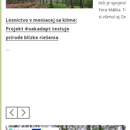
teší je spojená
Fera Máliša. Te
si všimol aj Den
Lesníctvo v meniacej sa klíme:
Projekt #oakadapt testuje
prírode blízke riešenia
...