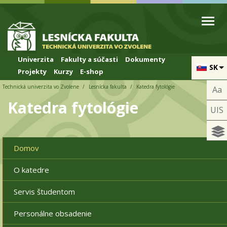
Skip to cookies
Skip to navigation
Skočiť na hlavný obsah
Univerzita
Fakulty a súčasti
Dokumenty
SK
Projekty
Kurzy
E-shop
Technická univerzita vo Zvolene
Lesnícka fakulta
Katedra fytológie
Aa
Katedra fytológie
UIS
Domov
O katedre
Servis študentom
Personálne obsadenie