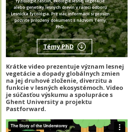
fyziológie rastlín, ekológie lesnej vegetácie
alebo genetiky lesných drevín v rámci odboru
Lesnícka fytológia. Pre viac informácií si prosím
pozrite priložený dokument s názvom Témy
PhD.
Témy PhD
Krátke video prezentuje význam lesnej
vegetácie a dopady globálnych zmien
na jej druhové zloženie, diverzitu a
funkcie v lesných ekosystémoch. Video
je súčasťou výskumu a spolupráce s
Ghent University a projektu
Pastforward.